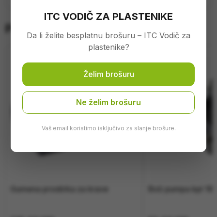
ITC VODIČ ZA PLASTENIKE
Pretraži više
Da li želite besplatnu brošuru – ITC Vodič za
plastenike?
Želim brošuru
Ne želim brošuru
Vaš email koristimo isključivo za slanje brošure.
Gumena prostirka za krave
Boš pumpa kpl 18