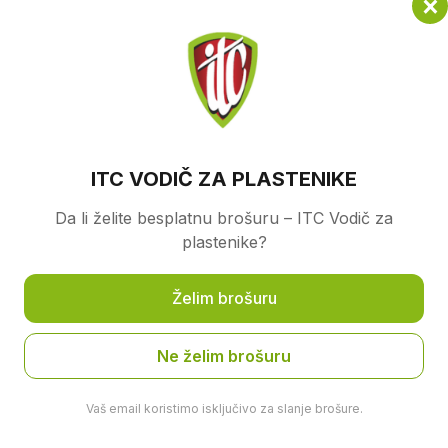
×
488,00
KM
590,
u
Dodaj u korpu
Dodaj 
ITC VODIČ ZA PLASTENIKE
Da li želite besplatnu brošuru – ITC Vodič za
plastenike?
KULTIVAT
TRAKTORI
Želim brošuru
VIDI SVE
Ne želim brošuru
SVE
Vaš email koristimo isključivo za slanje brošure.