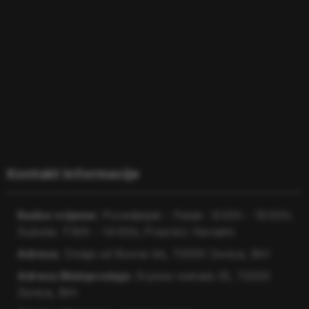
MOTOKULTIVATORI
TRAKTORI
PRIJAVA / REGISTRACIJA
Kontakt informacije
Radno vrijeme:
Ponedjeljak - Petak : 8:00h - 16:00h;
Subota: 7:30h - 14:00h; Praznici: Neradni
Adresa:
Zmaja od Bosne bb, 72000 Zenica, BiH
Adresa Maloprodaja:
Srpska mahala 35, 72000
Zenica, BiH