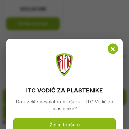
Perači
820,00
KM
Pojilice
Dodaj u korpu
Prskalice
×
Plastenici i oprema
Rezervni dijelovi
Sistemi za navodnjavanje
ITC VODIČ ZA PLASTENIKE
Filtriraj proizvode
Sjemenski i sadni materijal
Da li želite besplatnu brošuru – ITC Vodič za
plastenike?
Zatvori
Traktori
Filtriraj
Želim brošuru