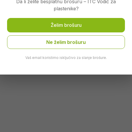
Da li želite besplatnu brošuru – ITC Vodič za
plastenike?
Želim brošuru
Ne želim brošuru
Vaš email koristimo isključivo za slanje brošure.