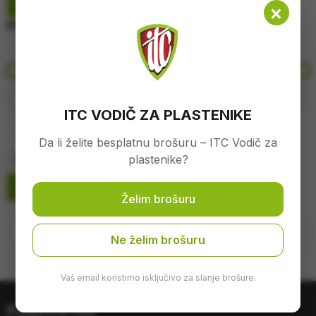
Zatvori
×
Filtriraj
ITC VODIČ ZA PLASTENIKE
Da li želite besplatnu brošuru – ITC Vodič za
plastenike?
Do 600 KM
600 KM+
Primijeni
Želim brošuru
Ne želim brošuru
Vaš email koristimo isključivo za slanje brošure.
Posjetite nas