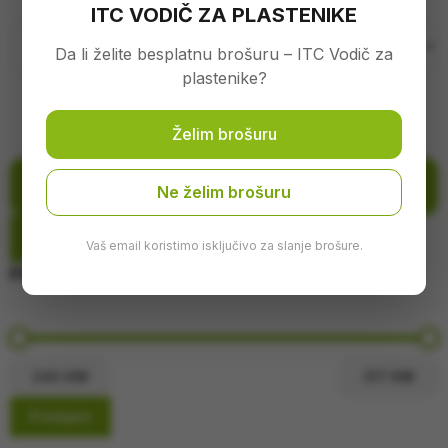
Trimeri
ITC VODIČ ZA PLASTENIKE
Da li želite besplatnu brošuru – ITC Vodič za
Veziva i mreže
plastenike?
Vodene pumpe
Želim brošuru
Vodoinstalacije
Filtriraj proizvode
Ne želim brošuru
Vrtni alat
Zatvori
Vaš email koristimo isključivo za slanje brošure.
Filtriraj
Ostalo
MALOPRODAJA
REZERVNI DIJELOVI
Primijeni
PLASTENICI I OPREMA