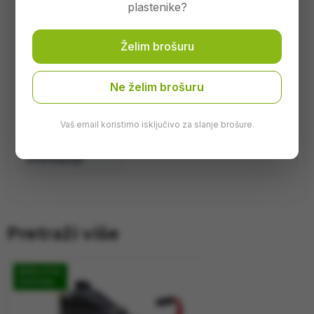
plastenike?
Broj izlaza
1
Želim brošuru
Izlazni protok
165 l/min
Pritisak
8 bara
Ne želim brošuru
Težina
23 kg
Vaš email koristimo isključivo za slanje brošure.
Dodatne
Uljno podmazivani
informacije
Pretraži više
BESPLATNA
DOSTAVA