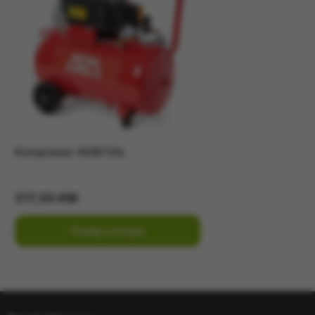
Kompresor AGM 50L
317,00
KM
Dodaj u korpu