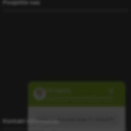
Posjetite nas
×
ITC Zenica
Odgovaramo u roku od nekoliko minuta.
Dobro došli na web shop ITC Zenica! 👋
Kontakt informacije