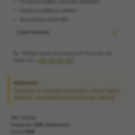
Provjeren kvalitet i pouzdani dobavljači
Stručna podrška pri odabiru
Brza dostava širom BiH
Cijene dostave
📞
Trebate savjet prije kupovine? Pozovite naš
stručni tim:
+387 32 407 413
Napomena:
Fotografije su informativnog karaktera. Stvarni izgled,
dimenzije i specifikacije proizvoda mogu odstupati.
SKU:
865142
Kategorije:
AGM
,
Kompresori
Brand:
AGM