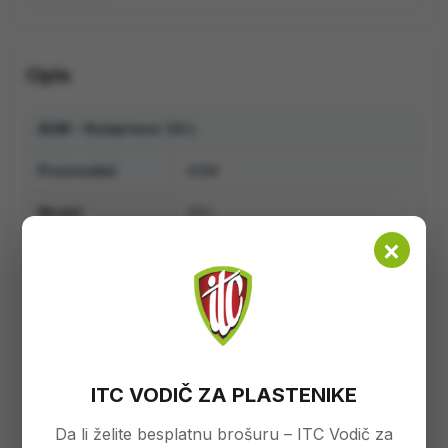
Opis
AGM – Kompresor 24 L
Proizvođač
AGM
Model
24 L
×
Snaga
1.1 kW / 1.5 KS
Napon
230 V / 50 Hz
Broj obrtaja
2850 o/min
Zapremina
24 L
ITC VODIČ ZA PLASTENIKE
spremnika
Da li želite besplatnu brošuru – ITC Vodič za
Broj cilindara
1