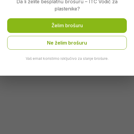
Da li želite besplatnu brošuru – ITC Vodič za
plastenike?
Želim brošuru
Ne želim brošuru
Vaš email koristimo isključivo za slanje brošure.