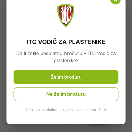
ITC VODIČ ZA PLASTENIKE
Da li želite besplatnu brošuru – ITC Vodič za
Samohodne
Kompresori
plastenike?
motokosačice
Želim brošuru
Ne želim brošuru
Vaš email koristimo isključivo za slanje brošure.