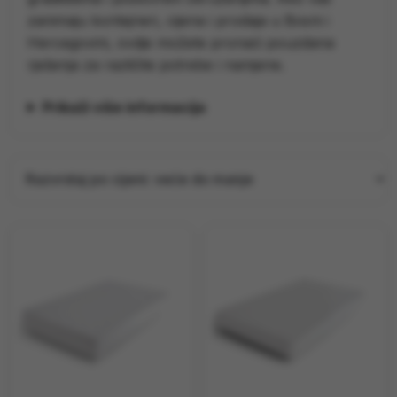
TRAKTORI
zanimaju kontejneri, cijena i prodaja u Bosni i
Hercegovini, ovdje možete pronaći pouzdana
PRIJAVA / REGISTRACIJA
rješenja za različite potrebe i namjene.
Prikaži više informacija