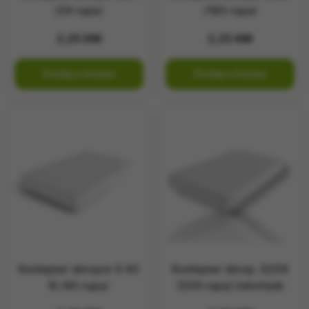
/24 rupe/
/160 rupa/
2,25
KM
2,25
KM
Dodaj u korpu
Dodaj u korpu
Kontejner stiropor S 40
Kontejner stirop. S209
N /40 rupa/
(209 rupa) četvrtasti