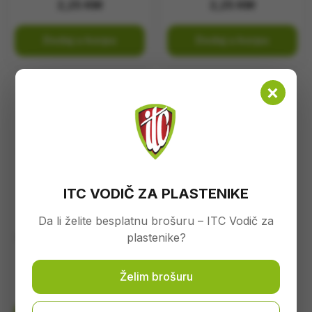
2,25
KM
2,25
KM
Dodaj u korpu
Dodaj u korpu
×
ITC VODIČ ZA PLASTENIKE
Da li želite besplatnu brošuru – ITC Vodič za
plastenike?
PVC kontejner 160 rupa
(2,5×2,3cm)
Želim brošuru
1,50
KM