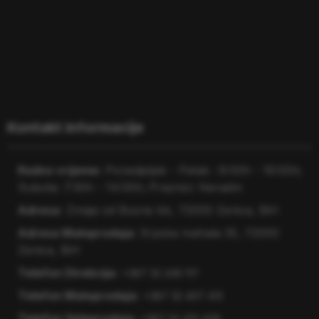
×
ITC Zenica
Odgovaramo u roku od nekoliko minuta.
Kontakt informacije
Dobro došli na web shop ITC Zenica! 👋
Radno vrijeme:
Ponedjeljak - Petak : 8:00h - 16:00h;
Radno vrijeme:
Subota: 7:30h - 14:00h; Praznici: Neradni
Ponedjeljak - Petak: 8:00h - 16:00h
Adresa:
Zmaja od Bosne bb, 72000 Zenica, BiH
Subota: 7:30h - 14:00h
Adresa Maloprodaja:
Srpska mahala 35, 72000
Nedjeljom i praznicima ne radimo.
Zenica, BiH
Telefon Direkcija:
+387 32 246 117
Pošaljite poruku na Facebook-u
Telefon Maloprodaja:
+387 32 407 413
Telefon Veleprodaja:
+387 32 421-428