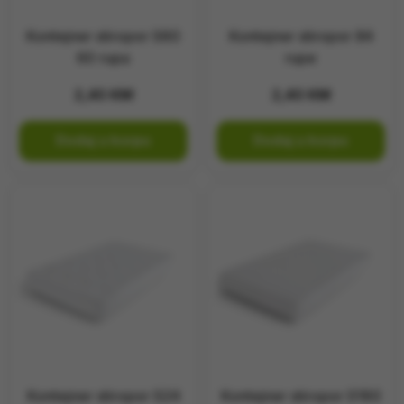
Kontejner stiropor S60
Kontejner stiropor 84
60 rupa
rupe
2,40
KM
2,40
KM
Dodaj u korpu
Dodaj u korpu
Kontejner stiropor S24
Kontejner stiropor S160