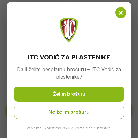
×
ITC VODIČ ZA PLASTENIKE
Da li želite besplatnu brošuru – ITC Vodič za
Insekticid Akaristop 20
Insekticid Mospilan 4 g
plastenike?
ml
Želim brošuru
4,50
KM
4,30
KM
Pročitaj više
Dodaj u korpu
Ne želim brošuru
Vaš email koristimo isključivo za slanje brošure.