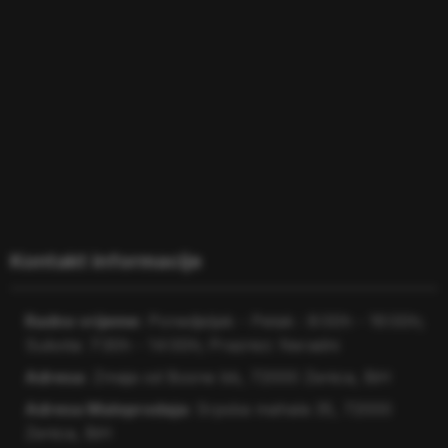
Kontakt informacije
Radno vrijeme:
Ponedjeljak - Petak : 8:00h - 16:00h;
Subota: 7:30h - 14:00h; Praznici: Neradni
Adresa:
Zmaja od Bosne bb, 72000 Zenica, BiH
Adresa Maloprodaja:
Srpska mahala 35, 72000
Zenica, BiH