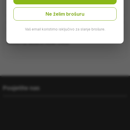
Brand:
AGM
Ne želim brošuru
Opis
Vaš email koristimo isključivo za slanje brošure.
Motorna testera AGM-5400
Posjetite nas