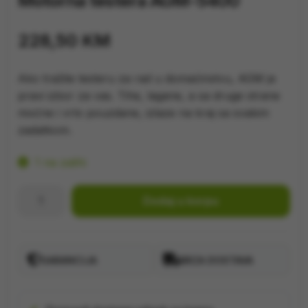
Motorna testera AGM-5400
228,50
KM
Ako tražite testeru za rad u domaćinstvu, AGM je
pravi izbor za vas. Tihe, lagane, a sa druge strane
moćne i vrlo pouzdane, izlaze na kraj sa svakim
zadatkom.
1 na zalihi
Motorna
Dodaj u korpu
testera
AGM-
5400
GARANCIJA
BRZA DOSTAVA
količina