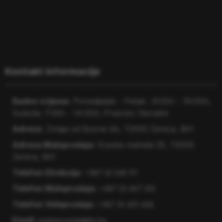
×
ITC Zenica
Odgovaramo u roku od nekoliko minuta.
Kontakt informacije
Dobro došli na web shop ITC Zenica! 👋
Radno vrijeme:
Ponedjeljak - Petak : 8:00h - 16:00h;
Radno vrijeme:
Subota: 7:30h - 14:00h; Praznici: Neradni
Ponedjeljak - Petak: 8:00h - 16:00h
Adresa:
Zmaja od Bosne bb, 72000 Zenica, BiH
Subota: 7:30h - 14:00h
Adresa Maloprodaja:
Srpska mahala 35, 72000
Nedjeljom i praznicima ne radimo.
Zenica, BiH
Telefon Direkcija:
+387 32 246 117
Pošaljite poruku na Facebook-u
Telefon Maloprodaja:
+387 32 407 413
Telefon Veleprodaja:
+387 32 421-428
Email:
poljoprivreda@itc.ba