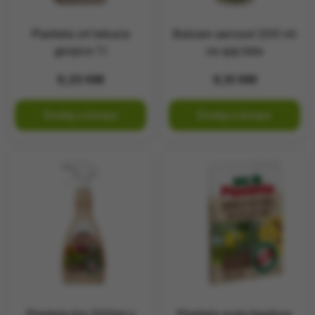
Plantela vrt tekuće
Balzam aerosol 200 ml
gnojivo 1 l
za sjaj lista
9,20
KM
6,10
KM
Dodaj u korpu
Dodaj u korpu
Plantela bio 500ml s
Plantela mala ljepljive