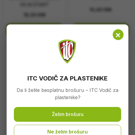
50 lit START
10,40
KM
18,50
KM
Dodaj u korpu
Dodaj u korpu
×
ITC VODIČ ZA PLASTENIKE
Da li želite besplatnu brošuru – ITC Vodič za
plastenike?
Želim brošuru
Arbosan 350gr smola
kalemerska
Ne želim brošuru
11,20
KM