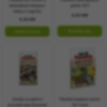
ekstraktom timjana i
ploče 10/1
kleka s raspršiv
9,90
KM
9,30
KM
Pročitaj više
Dodaj u korpu
Zemlja za sjetvu i
Plantela ljepljive ploče
presađivanje Bioplant
10/1 žute