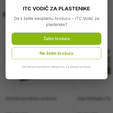
ITC VODIČ ZA PLASTENIKE
Pretraži više
Da li želite besplatnu brošuru – ITC Vodič za
plastenike?
Želim brošuru
Ne želim brošuru
Vaš email koristimo isključivo za slanje brošure.
Gumena prostirka za krave
Čep hladnjaka Tub