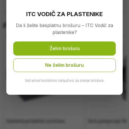
ITC VODIČ ZA PLASTENIKE
Pretraži više
Da li želite besplatnu brošuru – ITC Vodič za
plastenike?
Želim brošuru
Ne želim brošuru
Vaš email koristimo isključivo za slanje brošure.
Gumena prostirka za krave
Boš pumpa kpl 18