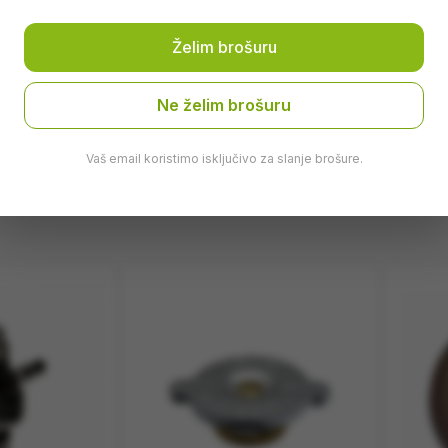
Želim brošuru
Ne želim brošuru
Vaš email koristimo isključivo za slanje brošure.