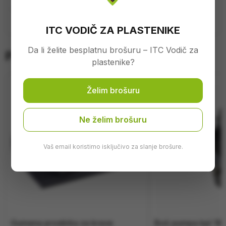
Umetak filtera zraka 7″ – Tuber vanjski
ITC VODIČ ZA PLASTENIKE
Da li želite besplatnu brošuru – ITC Vodič za
Pretraži više
plastenike?
Želim brošuru
Ne želim brošuru
Vaš email koristimo isključivo za slanje brošure.
Gumena prostirka za krave
Boš pumpa kpl 18