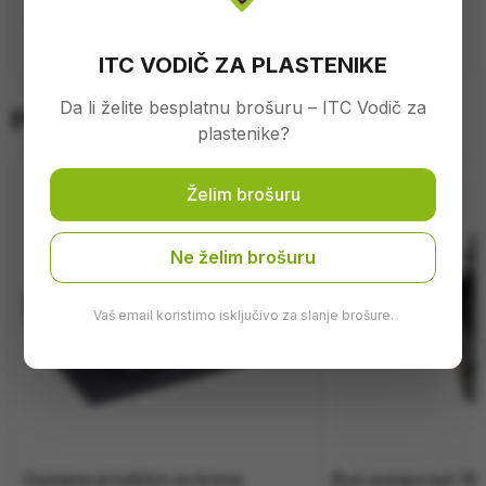
Umetak filtera zraka 5 ” T40 L unutarnji
ITC VODIČ ZA PLASTENIKE
Da li želite besplatnu brošuru – ITC Vodič za
Pretraži više
plastenike?
Želim brošuru
Ne želim brošuru
Vaš email koristimo isključivo za slanje brošure.
Gumena prostirka za krave
Boš pumpa kpl 18