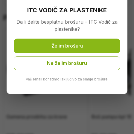
ITC VODIČ ZA PLASTENIKE
Pretraži više
Da li želite besplatnu brošuru – ITC Vodič za
plastenike?
Želim brošuru
Ne želim brošuru
Vaš email koristimo isključivo za slanje brošure.
Gumena prostirka za krave
Boš pumpa kpl 18