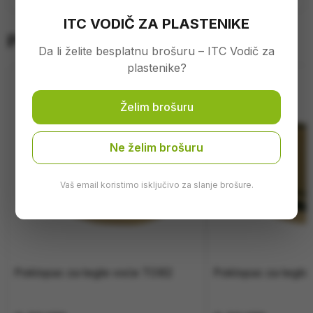
ITC VODIČ ZA PLASTENIKE
Pretraži više
Da li želite besplatnu brošuru – ITC Vodič za
plastenike?
Želim brošuru
Ne želim brošuru
Vaš email koristimo isključivo za slanje brošure.
Poklopac za tegle voće TO82
Poklopac za tegle