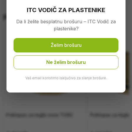
ITC VODIČ ZA PLASTENIKE
Pretraži više
Da li želite besplatnu brošuru – ITC Vodič za
plastenike?
Želim brošuru
Ne želim brošuru
Vaš email koristimo isključivo za slanje brošure.
Poklopac za tegle voće TO82
Poklopac za tegle