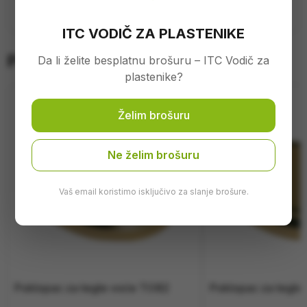
ITC VODIČ ZA PLASTENIKE
Pretraži više
Da li želite besplatnu brošuru – ITC Vodič za
plastenike?
Želim brošuru
Ne želim brošuru
Vaš email koristimo isključivo za slanje brošure.
Poklopac za tegle voće TO82
Poklopac za tegle