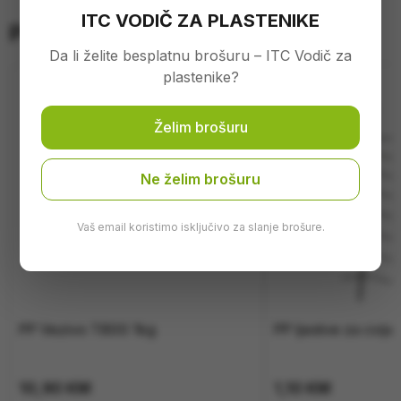
ITC VODIČ ZA PLASTENIKE
Pretraži više
Da li želite besplatnu brošuru – ITC Vodič za
plastenike?
Želim brošuru
Ne želim brošuru
Vaš email koristimo isključivo za slanje brošure.
PP Vezivo T800 1kg
PP ljestve za cvij
10,90
KM
1,10
KM