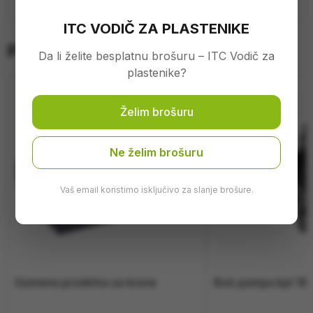
ITC VODIČ ZA PLASTENIKE
Pretraži više
Da li želite besplatnu brošuru – ITC Vodič za
plastenike?
Želim brošuru
Ne želim brošuru
Vaš email koristimo isključivo za slanje brošure.
Gumena prostirka za krave
Boš pumpa kpl 18