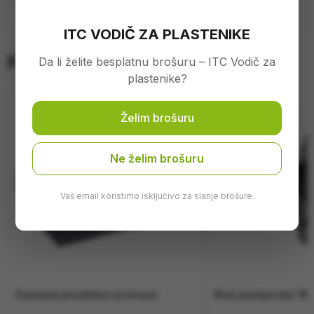
ITC VODIČ ZA PLASTENIKE
Pretraži više
Da li želite besplatnu brošuru – ITC Vodič za
plastenike?
Želim brošuru
Ne želim brošuru
Vaš email koristimo isključivo za slanje brošure.
Gumena prostirka za krave
Boš pumpa kpl 18