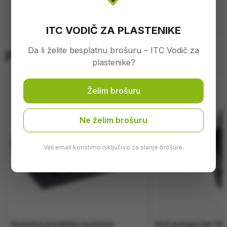
O prsten pulsatora K1-K2 Pulsator o- ring 3×1,6mm
ITC VODIČ ZA PLASTENIKE
Da li želite besplatnu brošuru – ITC Vodič za
Pretraži više
plastenike?
Želim brošuru
Ne želim brošuru
Vaš email koristimo isključivo za slanje brošure.
Gumena prostirka za krave
Boš pumpa kpl 18