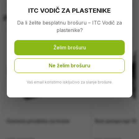
ITC VODIČ ZA PLASTENIKE
Pretraži više
Da li želite besplatnu brošuru – ITC Vodič za
plastenike?
Želim brošuru
Ne želim brošuru
Vaš email koristimo isključivo za slanje brošure.
Gumena prostirka za krave
Boš pumpa kpl 18