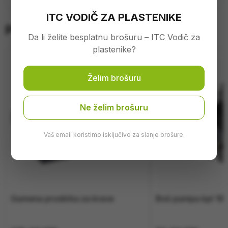
ITC VODIČ ZA PLASTENIKE
Pretraži više
Da li želite besplatnu brošuru – ITC Vodič za
plastenike?
Želim brošuru
Ne želim brošuru
Vaš email koristimo isključivo za slanje brošure.
Gumena prostirka za krave
Boš pumpa kpl 18