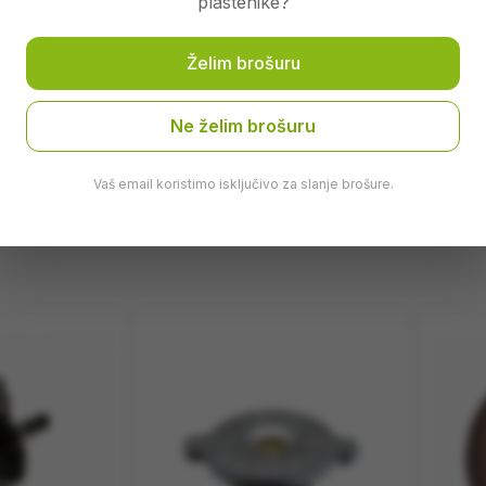
plastenike?
Želim brošuru
Ne želim brošuru
Vaš email koristimo isključivo za slanje brošure.