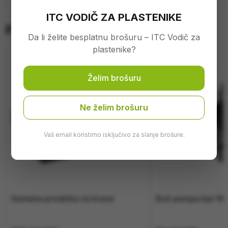
ITC VODIČ ZA PLASTENIKE
Pretraži više
Da li želite besplatnu brošuru – ITC Vodič za
plastenike?
Želim brošuru
Ne želim brošuru
Vaš email koristimo isključivo za slanje brošure.
Gumena prostirka za krave
Boš pumpa kpl 18