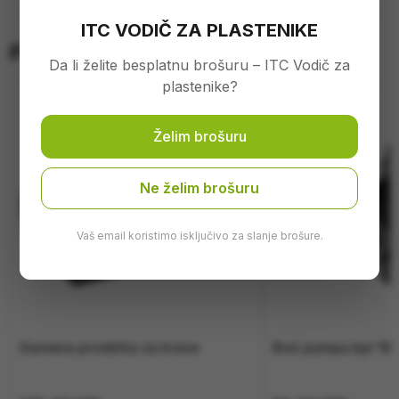
ITC VODIČ ZA PLASTENIKE
Pretraži više
Da li želite besplatnu brošuru – ITC Vodič za
plastenike?
Želim brošuru
Ne želim brošuru
Vaš email koristimo isključivo za slanje brošure.
Gumena prostirka za krave
Boš pumpa kpl 18