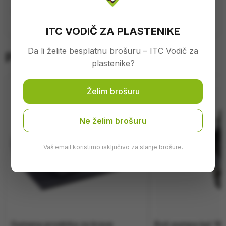
Guma unutrašnja 400×8 za kosilicu
ITC VODIČ ZA PLASTENIKE
Da li želite besplatnu brošuru – ITC Vodič za
Pretraži više
plastenike?
Želim brošuru
Ne želim brošuru
Vaš email koristimo isključivo za slanje brošure.
Gumena prostirka za krave
Boš pumpa kpl 18