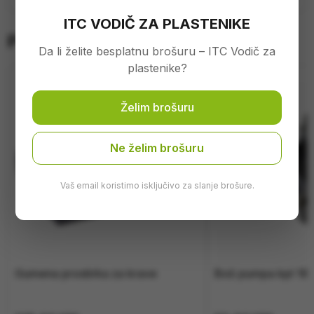
ITC VODIČ ZA PLASTENIKE
Pretraži više
Da li želite besplatnu brošuru – ITC Vodič za
plastenike?
Želim brošuru
Ne želim brošuru
Vaš email koristimo isključivo za slanje brošure.
Gumena prostirka za krave
Boš pumpa kpl 18