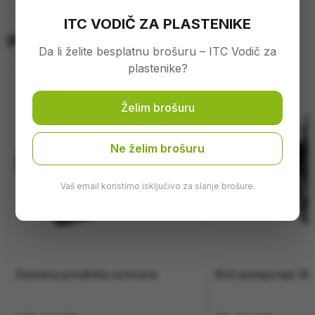
ITC VODIČ ZA PLASTENIKE
Pretraži više
Da li želite besplatnu brošuru – ITC Vodič za
plastenike?
Želim brošuru
Ne želim brošuru
Vaš email koristimo isključivo za slanje brošure.
Gumena prostirka za krave
Boš pumpa kpl 18