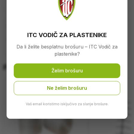
Kategorije:
Maloprodaja
,
Veziva i mreže
,
Vrtni alat
Opis
ITC VODIČ ZA PLASTENIKE
Povijač za grane K
Da li želite besplatnu brošuru – ITC Vodič za
plastenike?
Pretraži više
Želim brošuru
Ne želim brošuru
Vaš email koristimo isključivo za slanje brošure.