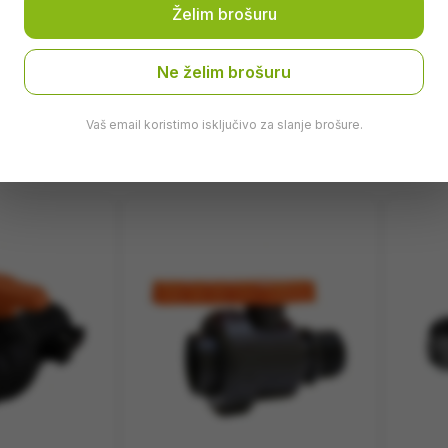
Želim brošuru
Ne želim brošuru
Vaš email koristimo isključivo za slanje brošure.