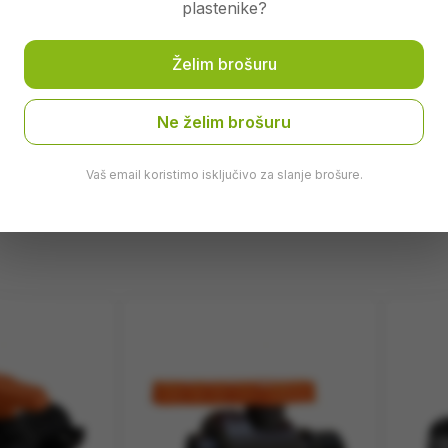
plastenike?
Još nema recenzija.
Želim brošuru
Ne želim brošuru
Morate biti
ulogovani
da biste objavili recenziju.
Vaš email koristimo isključivo za slanje brošure.