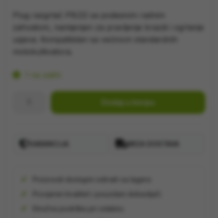
Plug razgrtač PR/22 sa podesivim radnim
zahvatom, namijenjen za pravljenje brazdi i ogrtanje
usjeva. Kompatibilan sa većinom standardnih
motokultivatora.
1 na zalihi
Plug
Dodaj u korpu
razgrtač
PR/22
količina
GARANCIJA
BRZA DOSTAVA
Proizvodi dostupni odmah sa lagera
Provjeren kvalitet i pouzdani dobavljači
Stručna podrška pri odabiru