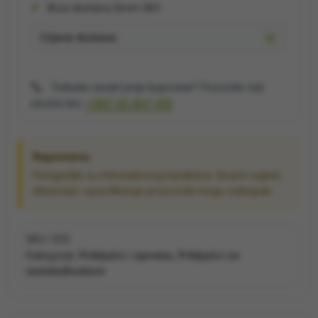
Brza dostava širom BiH
Cijene dostave
📞
Trebate savjet prije kupovine? Pozovite naš
stručni tim:
+387 32 407 413
Napomena:
Fotografije su informativnog karaktera. Stvarni izgled,
dimenzije i specifikacije proizvoda mogu odstupati.
SKU:
1213
Kategorije:
Priključci i oprema
,
Priključci za
motokultivatore