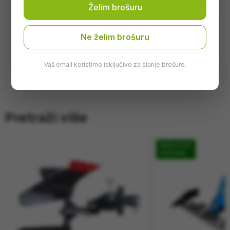
Želim brošuru
krila)
Kompatibilnost
Labinprogres, Muta, Goldoni,
Ne želim brošuru
Valpadana
Primjena
Ogrtanje i pravljenje brazdi
Vaš email koristimo isključivo za slanje brošure.
Pretraži više
BESPLATNA
DOSTAVA