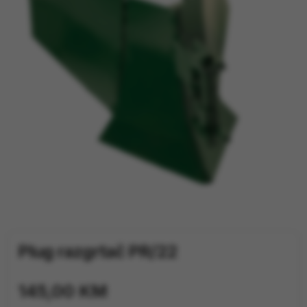
TRAKTORI
PRIJAVA / REGISTRACIJA
Plug razgrtač PR/22
145,00
KM