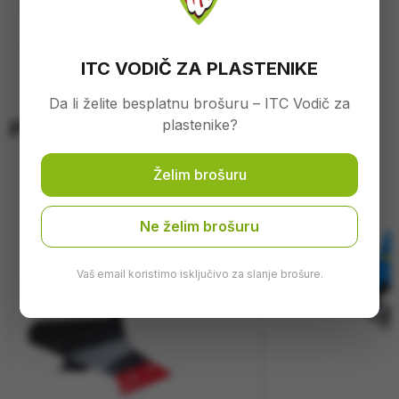
Opis
Rotacioni plug Muta Profi
ITC VODIČ ZA PLASTENIKE
Da li želite besplatnu brošuru – ITC Vodič za
Pretraži više
plastenike?
Želim brošuru
BESPLATNA
DOSTAVA
Ne želim brošuru
Vaš email koristimo isključivo za slanje brošure.