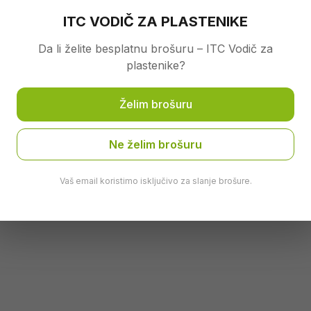
Napomena:
ITC VODIČ ZA PLASTENIKE
Fotografije su informativnog kara
proizvoda mogu odstupati.
Da li želite besplatnu brošuru – ITC Vodič za
plastenike?
SKU:
862398
Kategorije:
Ishrana i zaštita bilj
Želim brošuru
Brand:
Plantella
Ne želim brošuru
Vaš email koristimo isključivo za slanje brošure.