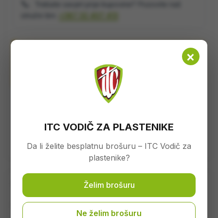
📞
Trebate savjet prije kupovine? Pozovite naš
stručni tim:
+387 32 407 413
Napomena:
×
Fotografije su informativnog karaktera. Stvarni izgled,
dimenzije i specifikacije proizvoda mogu odstupati.
SKU:
821630
Kategorije:
Ishrana i zaštita bilja
,
Maloprodaja
,
ITC VODIČ ZA PLASTENIKE
Plantella
Brand:
Plantella
Da li želite besplatnu brošuru – ITC Vodič za
plastenike?
Opis
Želim brošuru
Plantela 5 kg za travu specijalno gnojivo
Ne želim brošuru