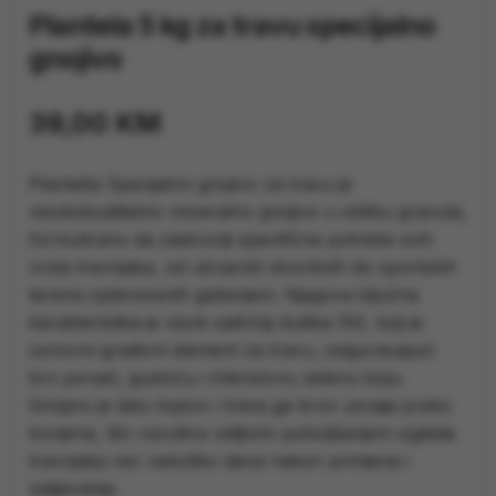
Plantela 5 kg za travu specijalno
gnojivo
39,00
KM
Plantella Specijalno gnojivo za travu je
visokokvalitetno mineralno gnojivo u obliku granula,
formulirano da zadovolji specifične potrebe svih
vrsta travnjaka, od ukrasnih dvorišnih do sportskih
terena opterećenih gaženjem. Njegova ključna
karakteristika je visok sadržaj dušika (N), koji je
osnovni gradivni element za travu, osiguravajući
brz porast, gustoću i intenzivnu zelenu boju.
Gnojivo je lako topivo i trava ga brzo usvaja preko
korijena, što rezultira vidljivim poboljšanjem izgleda
travnjaka već nekoliko dana nakon primjene i
zalijevanja.