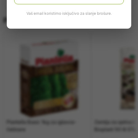
Vaš email koristimo isključivo za slanje brošure.
Pretraži više
Plantella Basic 1kg za iglavce-
Zemlja za sjetvu i
četinare
Bioplant 50 lit ST