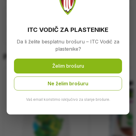
Opis
FitoFert Kristal 20:20:20 30gr
ITC VODIČ ZA PLASTENIKE
Da li želite besplatnu brošuru – ITC Vodič za
plastenike?
Pretraži više
Želim brošuru
Ne želim brošuru
Vaš email koristimo isključivo za slanje brošure.