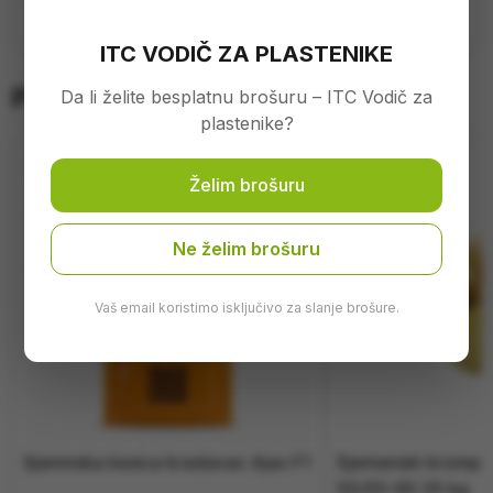
ITC VODIČ ZA PLASTENIKE
Pretraži više
Da li želite besplatnu brošuru – ITC Vodič za
plastenike?
Želim brošuru
Ne želim brošuru
Vaš email koristimo isključivo za slanje brošure.
Sjemnska kesica krastavac Ajax F1
Sjemenski krompir
55/55-65 25 kg