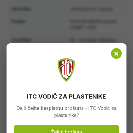
Upotreba
Jednostavna i sigurna
Pumpe
Visokokvalitetne pumpe
COMET i KŽK
Certifikat
CE – evropski standard
sigurnosti
×
Prednosti
Odličan omjer cijene i
kvaliteta
TEHNIČKI DETALJI
Model
440 L
ITC VODIČ ZA PLASTENIKE
Kapacitet glavnog
440 litara
Da li želite besplatnu brošuru – ITC Vodič za
rezervoara
plastenike?
Pumpa
KŽK 65 l/min
Želim brošuru