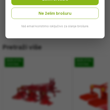
Širina grana
8 metara
Broj diza
15 kom
Ne želim brošuru
Uputstvo za korištenje
Uključeno
Vaš email koristimo isključivo za slanje brošure.
Pretraži više
BESPLATNA
BESPLATNA
DOSTAVA
DOSTAVA