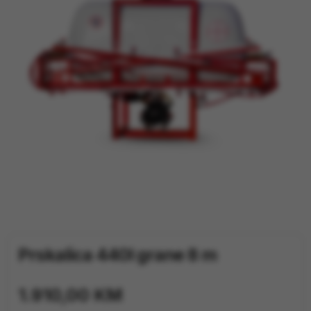
TRAKTORI
PRIJAVA / REGISTRACIJA
Prskalica 440l grane 8 m
1.910,00
KM