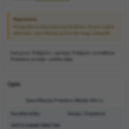
Napomena:
Fotografije su informativnog karaktera. Stvarni izgled,
dimenzije i specifikacije proizvoda mogu odstupati.
Kategorije:
Priključci i oprema
,
Priključci za traktore
,
Prskalice za bilje i zaštitu bilja
Opis
Specifikacije Prskalice (Model 440 L)
Karakteristika
Detalji / Vrijednost
OPŠTE KARAKTERISTIKE