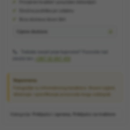
Provjeren kvalitet i pouzdani dobavljači
Stručna podrška pri odabiru
Brza dostava širom BiH
Cijene dostave
📞
Trebate savjet prije kupovine? Pozovite naš
stručni tim:
+387 32 407 413
Napomena:
Fotografije su informativnog karaktera. Stvarni izgled,
dimenzije i specifikacije proizvoda mogu odstupati.
Kategorije:
Priključci i oprema
,
Priključci za traktore