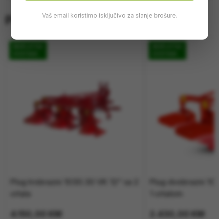
Vaš email koristimo isključivo za slanje brošure.
Pretraži više
BESPLATNA
BESPLATNA
DOSTAVA
DOSTAVA
Plug trobrazni 1030.30 VK 12“ sa 2
Plug dvobrazni 10
crtala
1 crtalom
4.150,00
KM
2.430,00
KM