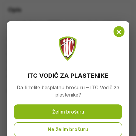
Opis
Rasipači đubriva FERTI spadaju u grupu nošenih
×
rasipača i namijenjeni su za rasipanje suhih
granuliranih, praškastih i kristalnih vejštačkih
đubriva, kao i kreča. Disk sa šest lopatica
obezbjeđuje ravnomjernu distribuciju vještačkih
đubriva, a dvostruka regulacija omogućava
podešavanje količine, kao i smijera rasipanja po
ITC VODIČ ZA PLASTENIKE
desnoj strani, lijevoj strani ili po cijeloj površini.
Da li želite besplatnu brošuru – ITC Vodič za
Prednosti:
plastenike?
Disk sa šest lopatica
Želim brošuru
Metalni rezervoar
Snažna noseća konstrukcija
Ne želim brošuru