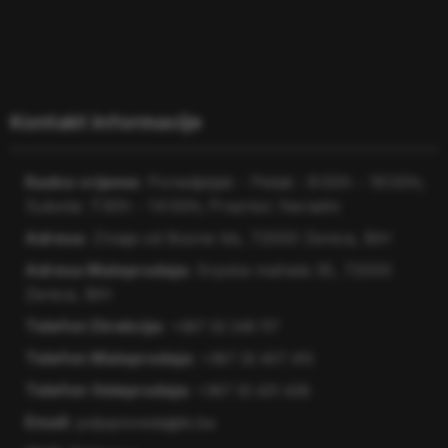
×
ITC Zenica
Odgovaramo u roku od nekoliko minuta.
Kontakt informacije
Dobro došli na web shop ITC Zenica! 👋
Radno vrijeme:
Ponedjeljak - Petak : 8:00h - 16:00h;
Radno vrijeme:
Subota: 7:30h - 14:00h; Praznici: Neradni
Ponedjeljak - Petak: 8:00h - 16:00h
Adresa:
Zmaja od Bosne bb, 72000 Zenica, BiH
Subota: 7:30h - 14:00h
Adresa Maloprodaja:
Srpska mahala 35, 72000
Nedjeljom i praznicima ne radimo.
Zenica, BiH
Telefon Direkcija:
+387 32 246 117
Pošaljite poruku na Facebook-u
Telefon Maloprodaja:
+387 32 407 413
Telefon Veleprodaja:
+387 32 421-428
Email:
poljoprivreda@itc.ba
Pozovite radnju za više informacija