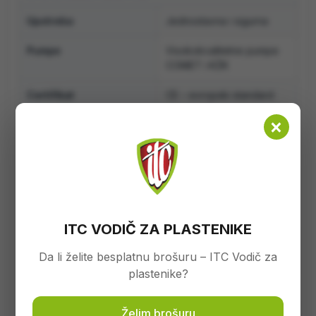
Upotreba
Jednostavna i sigurna
Pumpe
Visokokvalitetne pumpe
COMET i KŽK
Certifikat
CE – evropski standard
sigurnosti
×
Prednosti
Odličan omjer cijene i
kvaliteta
TEHNIČKI DETALJI
Model
330 L
ITC VODIČ ZA PLASTENIKE
Kapacitet glavnog
330 litara
Da li želite besplatnu brošuru – ITC Vodič za
rezervoara
plastenike?
Pumpa
COMET 65 l/min
Želim brošuru