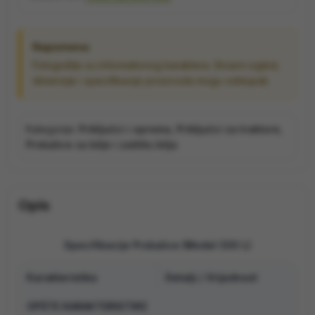
Napomena:
Fotografije su informativnog karaktera. Stvarni izgled,
dimenzije i specifikacije proizvoda mogu odstupati.
Kategorije:
Priključci i oprema
,
Priključci za traktore
,
Prskalice za bilje i zaštitu bilja
Opis
Specifikacije Prskalice (Model 330 L)
Karakteristika
Detalji / Vrijednost
OPŠTE KARAKTERISTIKE