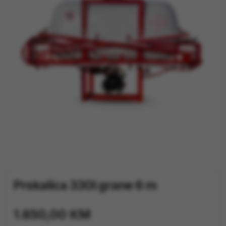
TRAKTORI
PRIJAVA / REGISTRACIJA
Prskalica 330l grane 6 m
1.850,00
KM