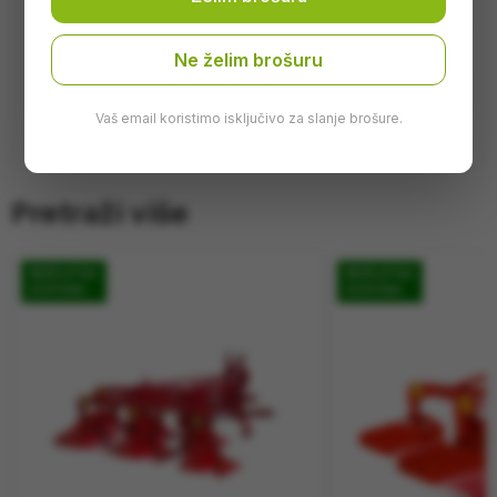
Širina grana
6 metara
Broj diza
10 kom
Ne želim brošuru
Uputstvo za korištenje
Uključeno
Vaš email koristimo isključivo za slanje brošure.
Pretraži više
BESPLATNA
BESPLATNA
DOSTAVA
DOSTAVA