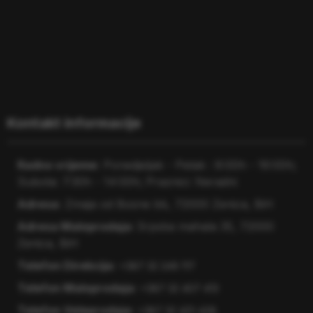
×
ITC Zenica
Odgovaramo u roku od nekoliko minuta.
Kontakt informacije
Dobro došli na web shop ITC Zenica! 👋
Radno vrijeme:
Ponedjeljak - Petak : 8:00h - 16:00h;
Radno vrijeme:
Subota: 7:30h - 14:00h; Praznici: Neradni
Ponedjeljak - Petak: 8:00h - 16:00h
Adresa:
Zmaja od Bosne bb, 72000 Zenica, BiH
Subota: 7:30h - 14:00h
Adresa Maloprodaja:
Srpska mahala 35, 72000
Nedjeljom i praznicima ne radimo.
Zenica, BiH
Telefon Direkcija:
+387 32 246 117
Pošaljite poruku na Facebook-u
Telefon Maloprodaja:
+387 32 407 413
Telefon Veleprodaja:
+387 32 421-428