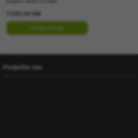
pogon i rezni 1,3 met)
7.030,00
KM
Dodaj u korpu
Posjetite nas