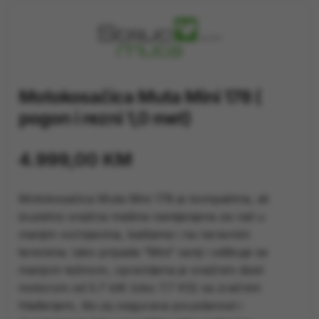
Motokosačica Muta Mini 178 (
pogon i rezni 1,0 met)
4.999,00
KM
Motokosačica Muta Mini 178 je kompaktna, ali
izuzetno snažna mašina namijenjena za rad u
manjim voćnjacima, baštama i na neravnim
terenima. Iako pripada “Mini” seriji i odlikuje se
manjom težinom, opremljena je snažnim dizel
motorom od 5.7 kW (oko 7.7 KS) sa zračnim
hlađenjem, što joj osigurava pouzdanost i