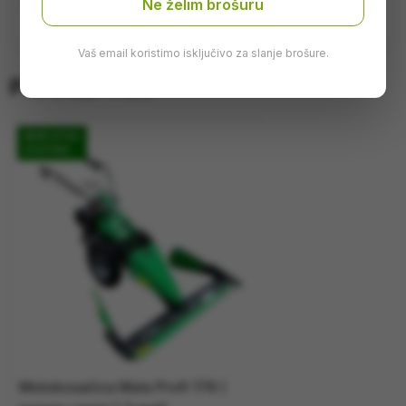
met)
Ne želim brošuru
Vaš email koristimo isključivo za slanje brošure.
Pretraži više
BESPLATNA
DOSTAVA
Motokosačica Muta Profi 178 (