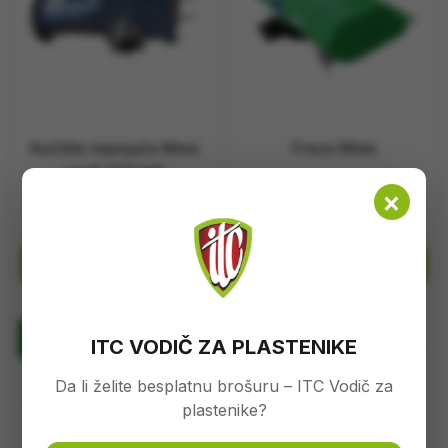
Kučište mjenjača Muta
Freza Muta
profi 779346
×
262,00
KM
1.680,00
KM
Dodaj u korpu
Dodaj u korpu
BESPLATNA
BESPLATNA
ITC VODIČ ZA PLASTENIKE
DOSTAVA
DOSTAVA
Da li želite besplatnu brošuru – ITC Vodič za
plastenike?