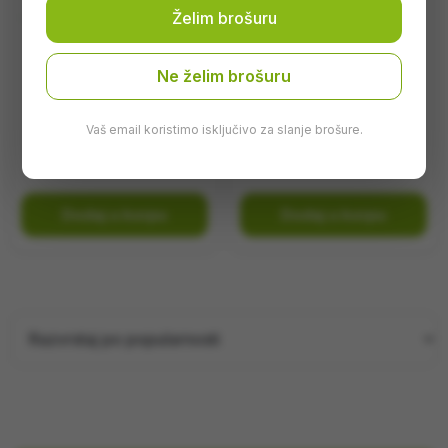
Želim brošuru
Ne želim brošuru
Freza Muta mini
Frezer za snijeg Muta
mini 50cm
Vaš email koristimo isključivo za slanje brošure.
1.480,00
KM
1.468,00
KM
Dodaj u korpu
Dodaj u korpu