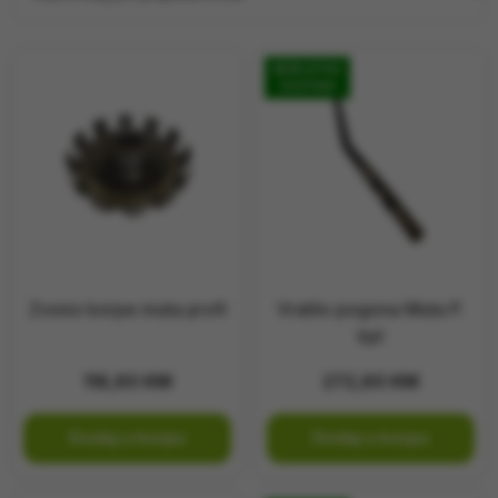
TRAKTORI
PRIJAVA / REGISTRACIJA
BESPLATNA
DOSTAVA
Zvono korpe muta profi
Vratilo pogona Muta P.
kpl
118,60
KM
272,60
KM
Dodaj u korpu
Dodaj u korpu