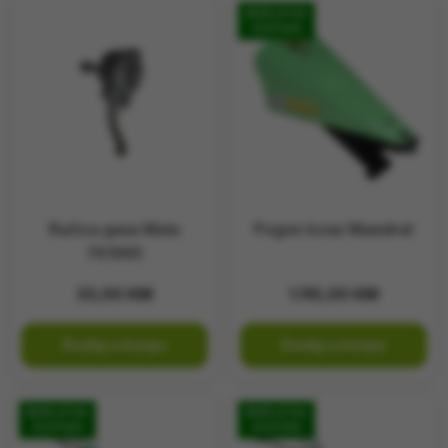
BESPLATNA
DOSTAVA
Ručica gasa Muta
Pogon kose Maestral
761995
33,00
KM
1.110,00
KM
Dodaj u korpu
Dodaj u korpu
BESPLATNA
BESPLATNA
DOSTAVA
DOSTAVA