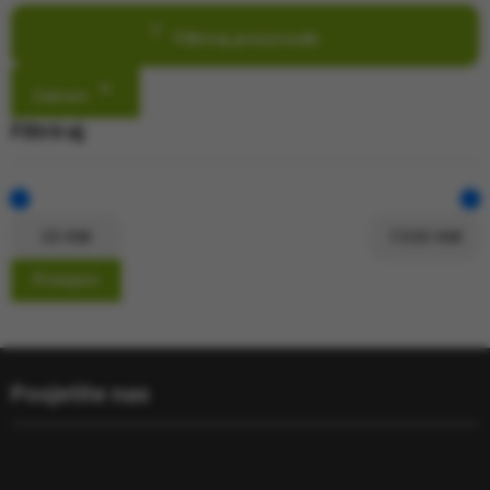
Filtriraj proizvode
Zatvori
Filtriraj
Primijeni
Posjetite nas