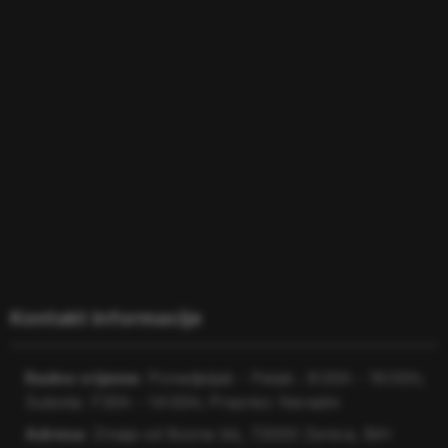
Kontakt informacije
Radno vrijeme:
Ponedjeljak - Petak : 8:00h - 16:00h;
Subota: 7:30h - 14:00h; Praznici: Neradni
Adresa:
Zmaja od Bosne bb, 72000 Zenica, BiH