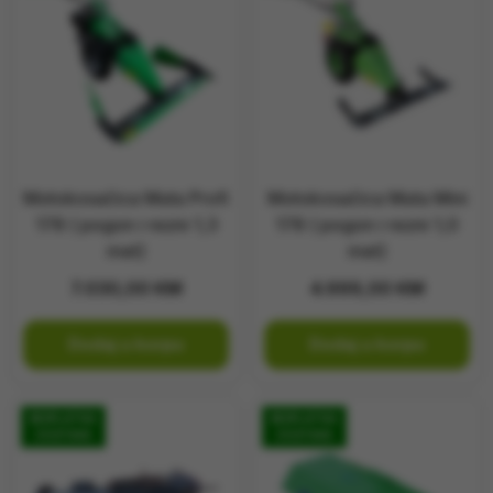
Motokosačica Muta Profi
Motokosačica Muta Mini
178 ( pogon i rezni 1,3
178 ( pogon i rezni 1,0
met)
met)
7.030,00
KM
4.999,00
KM
Dodaj u korpu
Dodaj u korpu
BESPLATNA
BESPLATNA
DOSTAVA
DOSTAVA