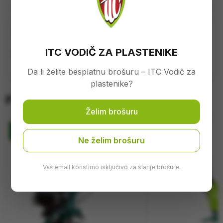
Opis
ITC VODIČ ZA PLASTENIKE
Motokopačica FLora 45
Da li želite besplatnu brošuru – ITC Vodič za
plastenike?
Pretraži više
Želim brošuru
BESPLATNA
BESPLATNA
DOSTAVA
DOSTAVA
Ne želim brošuru
Vaš email koristimo isključivo za slanje brošure.