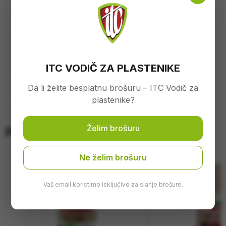
Maloprodaja
Brand:
BIO Plantella
Opis
ITC VODIČ ZA PLASTENIKE
Plantela ljepljive ploče 10/1 žute
Da li želite besplatnu brošuru – ITC Vodič za
plastenike?
Želim brošuru
Pretraži više
Ne želim brošuru
Vaš email koristimo isključivo za slanje brošure.